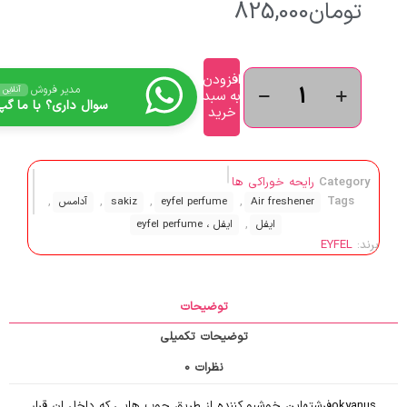
تومان
825,000
افزودن
مدیر فروش
آنلاین
به سبد
سوال داری؟ با ما گپ 
خرید
Category
رایحه خوراکی ها
,
,
,
,
Tags
Air freshener
eyfel perfume
sakiz
آدامس
,
ایفل
ایفل ، eyfel perfume
برند:
EYFEL
توضیحات
توضیحات تکمیلی
نظرات
0
okyanusفرشته
این خوشبو کننده از طریق چوب هایی که داخل ان قرار