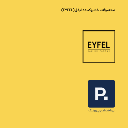
محصولات خشبوکننده ایفل(EYFEL)