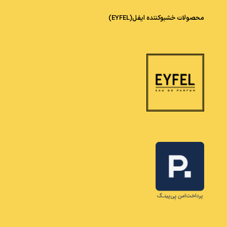
محصولات خشبوکننده ایفل(EYFEL)