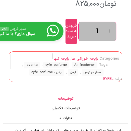
تومان
825,000
افزودن
مدیر فروش
آنلاین
به سبد
سوال داری؟ با ما گپ 
خرید
Categories
رایحه خوراکی ها
,
رایحه گلها
,
,
,
Tags
lavanta
eyfel perfume
Air freshener
,
,
اسطوخودوس
ایفل
ایفل ، eyfel perfume
برند:
EYFEL
توضیحات
توضیحات تکمیلی
نظرات
0
این خوشبو کننده از طریق چوب هایی که داخل ان قرار می گیرد در