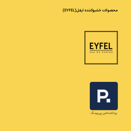
محصولات خشبوکننده ایفل(EYFEL)