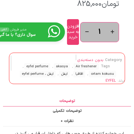
تومان
825,000
افزودن
مدیر فروش
آنلاین
به سبد
سوال داری؟ با ما گپ 
خرید
Category
بدون دسته‌بندی
,
,
,
Tags
eyfel perfume
akasya
Air freshener
,
,
,
ortam kokusu
اقاقیا
ایفل
ایفل ، eyfel perfume
برند:
EYFEL
توضیحات
توضیحات تکمیلی
نظرات
0
این خوشبو کننده از طریق چوب هایی که داخل ان قرار می گیرد در