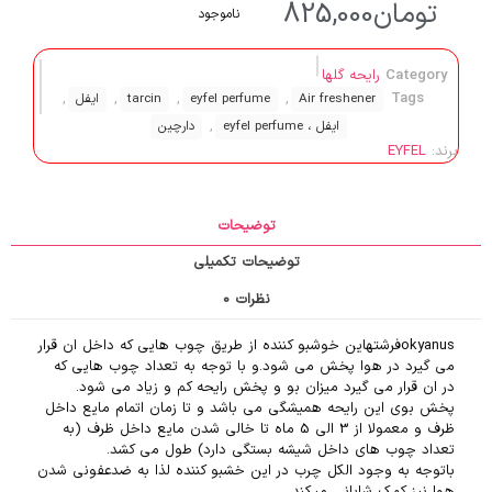
تومان
825,000
ناموجود
Category
رایحه گلها
,
,
,
,
Tags
Air freshener
eyfel perfume
tarcin
ایفل
,
ایفل ، eyfel perfume
دارچین
برند:
EYFEL
توضیحات
توضیحات تکمیلی
نظرات
0
okyanusفرشته
این خوشبو کننده از طریق چوب هایی که داخل ان قرار
می گیرد در هوا پخش می شود.و با توجه به تعداد چوب هایی که
در ان قرار می گیرد میزان بو و پخش رایحه کم و زیاد می شود.
پخش بوی این رایحه همیشگی می باشد و تا زمان اتمام مایع داخل
ظرف و معمولا از 3 الی 5 ماه تا خالی شدن مایع داخل ظرف (به
تعداد چوب های داخل شیشه بستگی دارد) طول می کشد.
باتوجه به وجود الکل چرب در این خشبو کننده لذا به ضدعفونی شدن