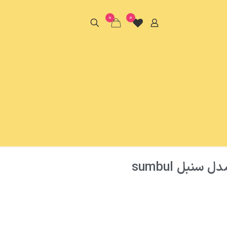
0
0
سنبل sumbul