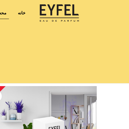
خانه
محص