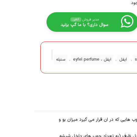
ود
مدیر فروش
آنلاین
سوال داری؟ با ما گپ بزنید
,
,
,
ایفل
ایفل ، eyfel perfume
سنبله
چوب هایی که در ان قرار می گیرد میزان بو و
خل ظرف و معمولا از 3 الی 5 ماه تا خالی شدن مایع داخل ظرف (به تعداد چوب های داخل شیشه