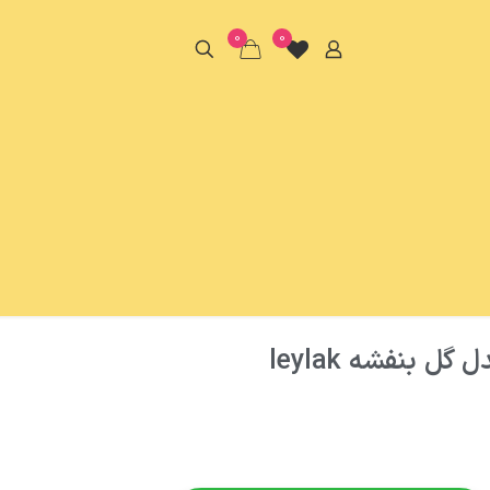
0
0
ل بنفشه leylak