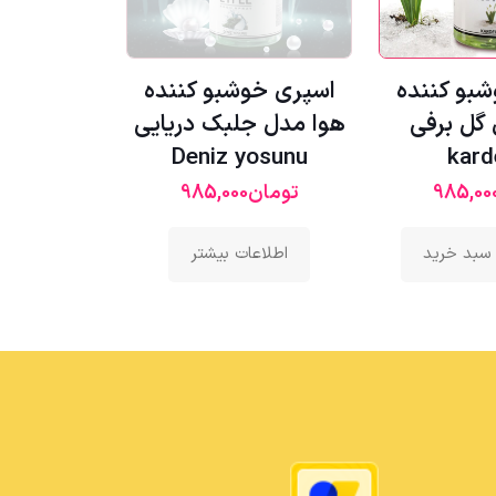
بو کننده
اسپری خوشبو کننده
گل برفی
هوا مدل جلبک دریایی
Deniz yosunu
kard
985,00
تومان
985,000
 سبد خرید
اطلاعات بیشتر