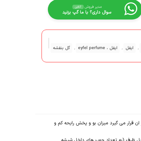
مدیر فروش
آنلاین
سوال داری؟ با ما گپ بزنید
,
,
,
ایفل
ایفل ، eyfel perfume
گل بنفشه
ن قرار می گیرد میزان بو و پخش رایحه کم و
خل ظرف و معمولا از 3 الی 5 ماه تا خالی شدن مایع داخل ظرف (به تعداد چوب های داخل شیشه