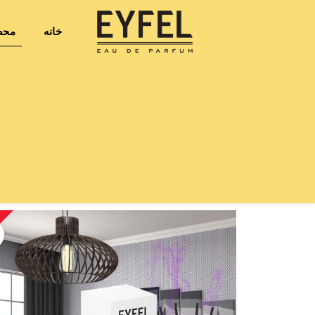
خانه
محص