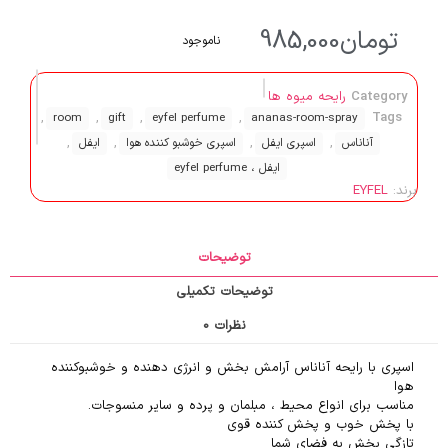
تومان
985,000
ناموجود
Category
رایحه میوه ها
,
,
,
,
Tags
room
gift
eyfel perfume
ananas-room-spray
,
,
,
,
آناناس
اسپری ایفل
اسپری خوشبو کننده هوا
ایفل
ایفل ، eyfel perfume
برند:
EYFEL
توضیحات
توضیحات تکمیلی
نظرات
0
اسپری با رایحه آناناس آرامش بخش و انرژی دهنده و خوشبوکننده
هوا
مناسب برای انواع محیط ، مبلمان و پرده و سایر منسوجات.
با پخش خوب و پخش کننده قوی
تازگی بخش به فضای شما