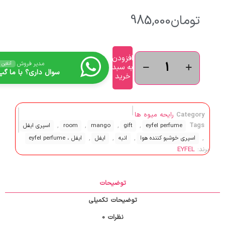
تومان
985,000
افزودن
مدیر فروش
آنلاین
به سبد
سوال داری؟ با ما گپ 
خرید
Category
رایحه میوه ها
,
,
,
,
Tags
eyfel perfume
gift
mango
room
اسپری ایفل
,
,
,
,
اسپری خوشبو کننده هوا
انبه
ایفل
ایفل ، eyfel perfume
برند:
EYFEL
توضیحات
توضیحات تکمیلی
نظرات
0