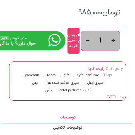
تومان
985,000
افزودن
مدیر فروش
آنلاین
به سبد
سوال داری؟ با ما گپ 
خرید
Category
رایحه گلها
,
,
,
,
Tags
yasemin
room
gift
eyfel perfume
,
,
,
اسپری ایفل
اسپری خوشبو کننده هوا
ایفل
,
ایفل ، eyfel perfume
یاس
برند:
EYFEL
توضیحات
توضیحات تکمیلی