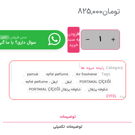
تومان
825,000
افزودن
مدیر فروش
آنلاین
به سبد
سوال داری؟ با ما گپ 
خرید
Category
رایحه میوه ها
,
,
,
Tags
pamuk
eyfel perfume
Air freshener
,
,
,
PORTAKAL ÇİÇEĞİ
ایفل
ایفل ، eyfel perfume
,
شکوفه پرتقال
شکوفه پرتقال PORTAKAL ÇİÇEĞİ
برند:
EYFEL
توضیحات
توضیحات تکمیلی