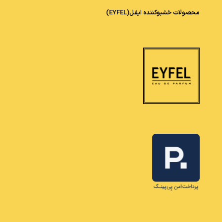
محصولات خشبوکننده ایفل(EYFEL)