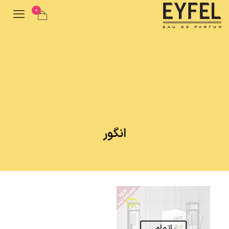
0
انگور
اتمام