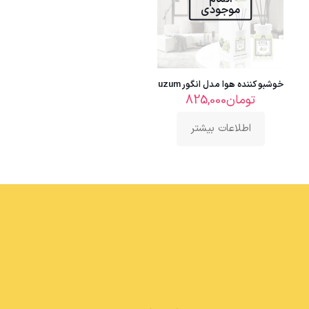
موجودی
خوشبو کننده هوا مدل انگور uzum
تومان
825,000
اطلاعات بیشتر