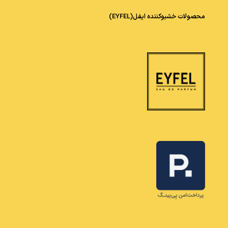
محصولات خشبوکننده ایفل(EYFEL)