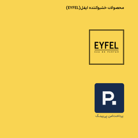
محصولات خشبوکننده ایفل(EYFEL)