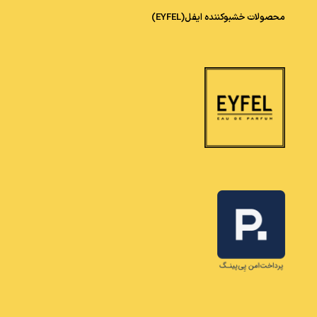
محصولات خشبوکننده ایفل(EYFEL)