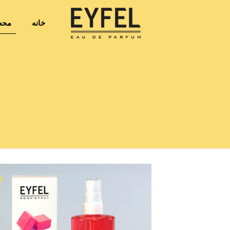
خانه
محص