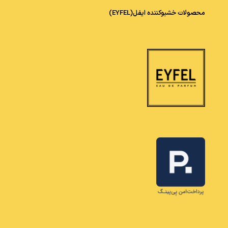
محصولات خشبوکننده ایفل(EYFEL)