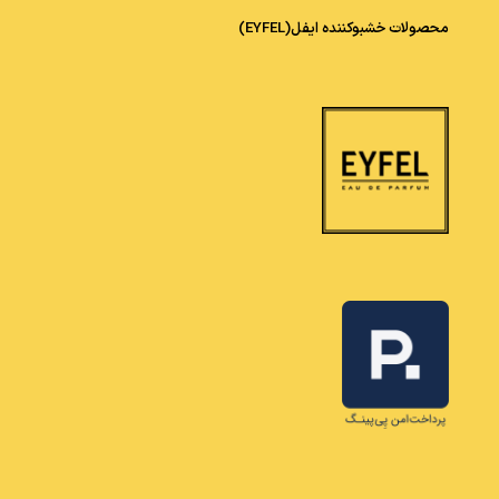
محصولات خشبوکننده ایفل(EYFEL)