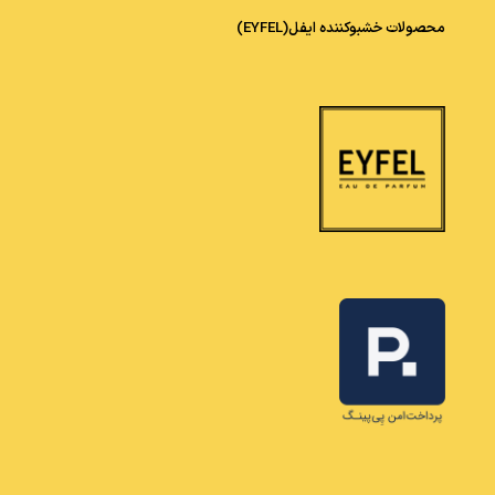
محصولات خشبوکننده ایفل(EYFEL)