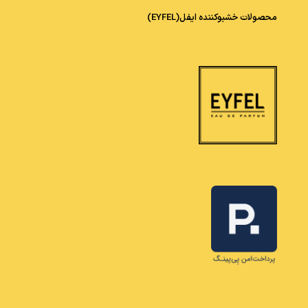
محصولات خشبوکننده ایفل(EYFEL)