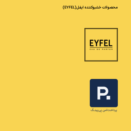
محصولات خشبوکننده ایفل(EYFEL)