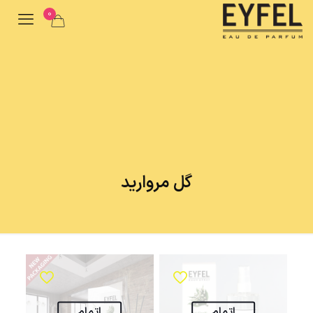
0
گل مروارید
اتمام
اتمام