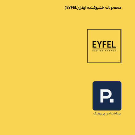
محصولات خشبوکننده ایفل(EYFEL)