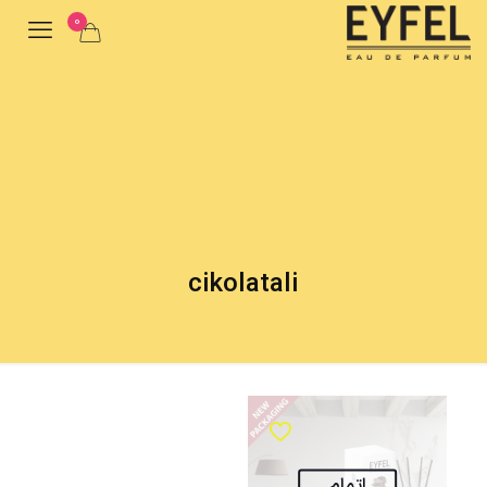
0
cikolatali
اتمام