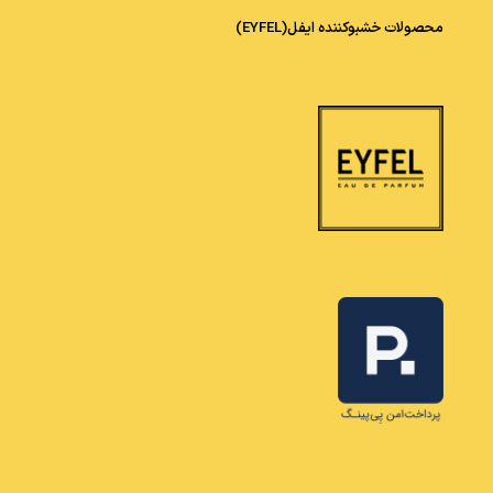
محصولات خشبوکننده ایفل(EYFEL)