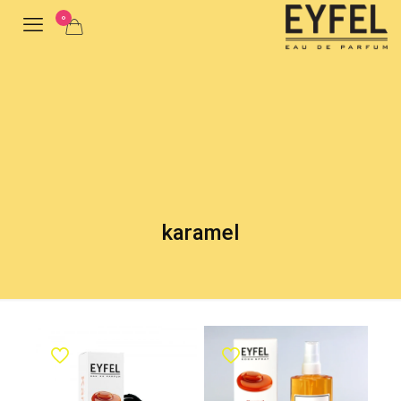
0
karamel