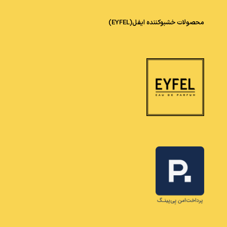
محصولات خشبوکننده ایفل(EYFEL)