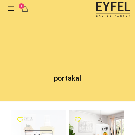
0
portakal
اتمام