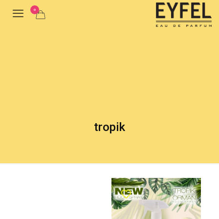
0
tropik