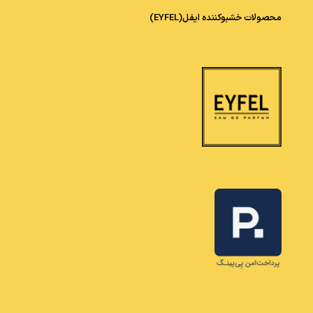
محصولات خشبوکننده ایفل(EYFEL)