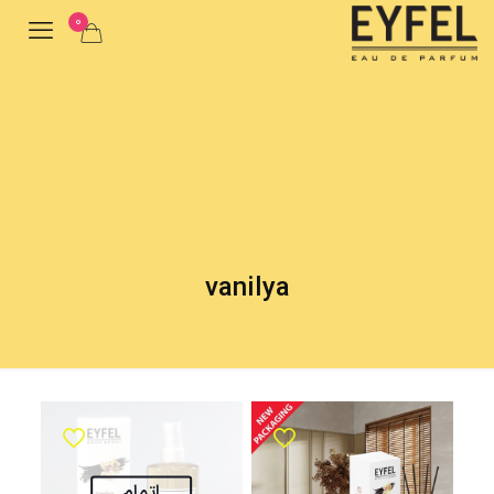
0
vanilya
اتمام