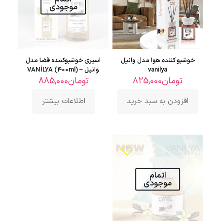
موجودی
خوشبو کننده هوا مدل وانیل
اسپری خوشبوکننده فضا مدل
vanilya
وانیل – VANİLYA (400ml)
تومان
825,000
تومان
885,000
افزودن به سبد خرید
اطلاعات بیشتر
اتمام
موجودی