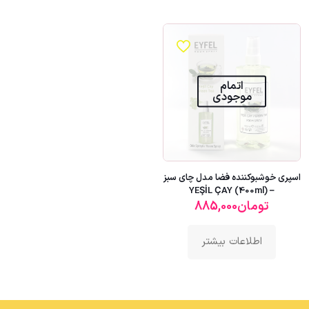
اتمام
موجودی
اسپری خوشبوکننده فضا مدل چای سبز
– YEŞİL ÇAY (400ml)
تومان
885,000
اطلاعات بیشتر