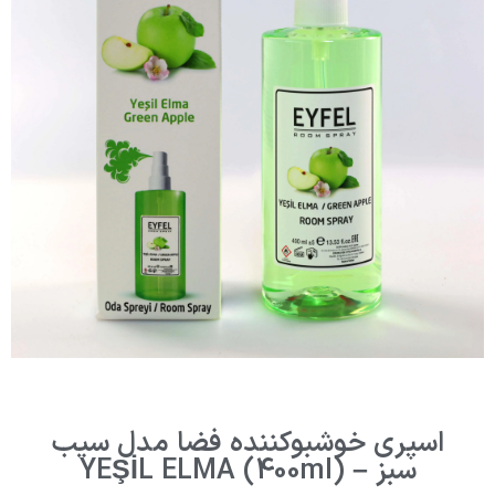
اسپری خوشبوکننده فضا مدل سیب
سبز – YEŞİL ELMA (400ml)