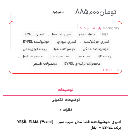
تومان
885,000
ناموجود
Category
رایحه میوه ها
,
,
,
Tags
yesil elma
اسپری 400ml
اسپری EYFEL
,
,
,
اسپری خوشبوکننده
اسپری میوه‌ای
خوشبوکننده EYFEL
,
,
,
خوشبوکننده خانگی
خوشبوکننده هوا
رایحه انرژی‌بخش
,
,
,
,
رایحه تازه
سیب سبز
عطر سیب سبز
محصولات ایفل
,
محصولات ترکیه‌ای EYFEL
محصولات طبیعی
برند:
EYFEL
توضیحات
توضیحات تکمیلی
نظرات
0
اسپری خوشبوکننده فضا مدل سیب سبز – YEŞİL ELMA (400ml)
برند: EYFEL – ایفل