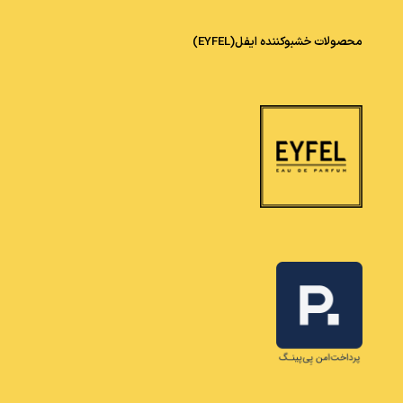
محصولات خشبوکننده ایفل(EYFEL)