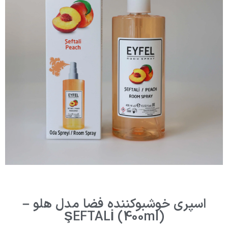
اسپری خوشبوکننده فضا مدل هلو –
ŞEFTALİ (400ml)