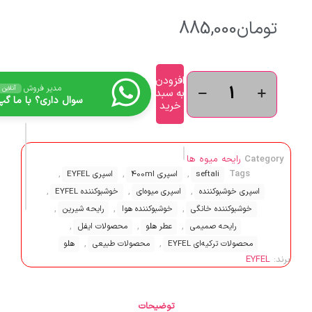
تومان
885,000
افزودن
مدیر فروش
آنلاین
به سبد
سوال داری؟ با ما گپ 
خرید
Category
رایحه میوه ها
,
,
,
Tags
seftali
اسپری 400ml
اسپری EYFEL
,
,
,
اسپری خوشبوکننده
اسپری میوه‌ای
خوشبوکننده EYFEL
,
,
,
خوشبوکننده خانگی
خوشبوکننده هوا
رایحه شیرین
,
,
,
رایحه صمیمی
عطر هلو
محصولات ایفل
,
,
محصولات ترکیه‌ای EYFEL
محصولات طبیعی
هلو
برند:
EYFEL
توضیحات