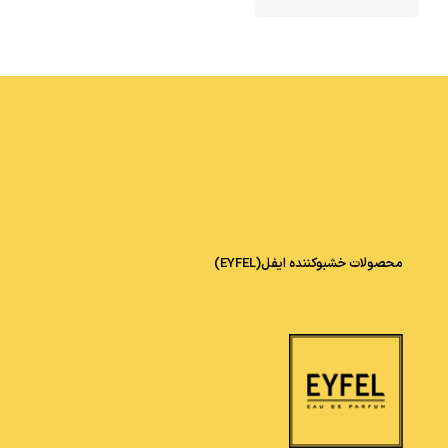
محصولات خشبوکننده ایفل(EYFEL)