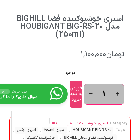
اسپری خوشبوکننده فضا BIGHILL
مدل HOUBIGANT BIG-RS-20
(250ml)
تومان
1,100,000
موجود
افزودن
مدیر فروش
آنلاین
به سبد
سوال داری؟ با ما گپ 
خرید
Category
اسپری خوشبو کننده هوا BIGHILL
,
,
,
Tags
HOUBIGANT BIG-RS-20
اسپری 250ml
اسپری لوکس
,
,
خوشبوکننده فضای مجلل BIGHILL
خوشبوکننده کلاسیک