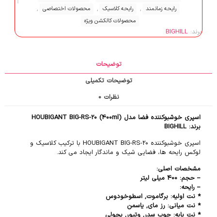
,
,
,
رایحه زمانمند
رایحه کلاسیک
محصولات اختصاصی
محصولات کالکشن ویژه
برند:
BIGHILL
توضیحات
توضیحات تکمیلی
نظرات
0
اسپری خوشبوکننده فضا مدل HOUBIGANT BIG-RS-20 (400ml)
برند: BIGHILL
اسپری خوشبوکننده HOUBIGANT BIG-RS-20 با ترکیب کلاسیک و
لوکس رایحه ها، فضایی شیک و ماندگار ایجاد می کند.
مشخصات اصلی:
– حجم: 400 میلی لیتر
– رایحه:
* نت اولیه: برگاموت, اسطوخودوس
* نت میانی: رز مای, یاسمن
* نت پایه: چوب سدر, وتیور, پچولی