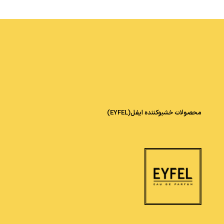
محصولات خشبوکننده ایفل(EYFEL)