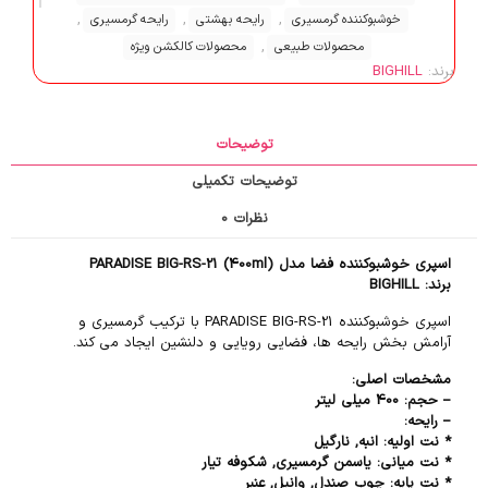
,
,
,
خوشبوکننده گرمسیری
رایحه بهشتی
رایحه گرمسیری
,
محصولات طبیعی
محصولات کالکشن ویژه
برند:
BIGHILL
توضیحات
توضیحات تکمیلی
نظرات
0
اسپری خوشبوکننده فضا مدل PARADISE BIG-RS-21 (400ml)
برند: BIGHILL
اسپری خوشبوکننده PARADISE BIG-RS-21 با ترکیب گرمسیری و
آرامش بخش رایحه ها، فضایی رویایی و دلنشین ایجاد می کند.
مشخصات اصلی:
– حجم: 400 میلی لیتر
– رایحه:
* نت اولیه: انبه, نارگیل
* نت میانی: یاسمن گرمسیری, شکوفه تیار
* نت پایه: چوب صندل, وانیل, عنبر