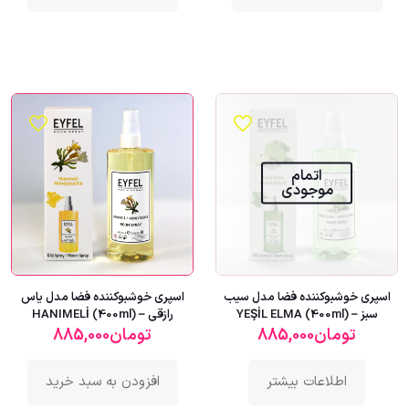
اتمام
موجودی
اسپری خوشبوکننده فضا مدل سیب
اسپری خوشبوکننده فضا مدل یاس
سبز – YEŞİL ELMA (400ml)
رازقی – HANIMELİ (400ml)
تومان
885,000
تومان
885,000
اطلاعات بیشتر
افزودن به سبد خرید