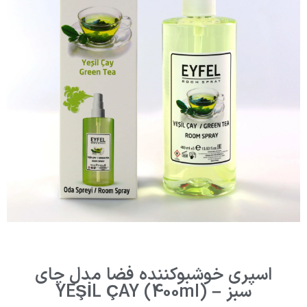
اسپری خوشبوکننده فضا مدل چای
سبز – YEŞİL ÇAY (400ml)