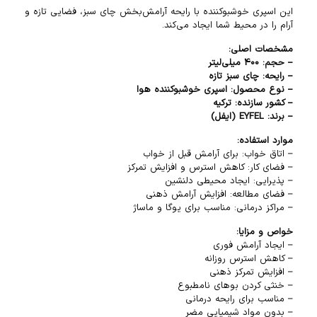
این اسپری خوشبوکننده با رایحه آرامش‌بخش چای سبز، فضایی تازه و
آرام را در محیط شما ایجاد می‌کند.
مشخصات اصلی:
– حجم: 400 میلی‌لیتر
– رایحه: چای سبز تازه
– نوع محصول: اسپری خوشبوکننده هوا
– کشور سازنده: ترکیه
– برند: EYFEL (ایفل)
موارد استفاده:
– اتاق خواب: برای آرامش قبل از خواب
– فضای کار: کاهش استرس و افزایش تمرکز
– پذیرایی: ایجاد محیطی دلنشین
– فضای مطالعه: افزایش آرامش ذهنی
– مراکز درمانی: مناسب برای یوگا و ماساژ
خواص و مزایا:
– ایجاد آرامش فوری
– کاهش استرس روزانه
– افزایش تمرکز ذهنی
– خنثی کردن بوهای نامطبوع
– مناسب برای رایحه درمانی
– بدون مواد شیمیایی مضر