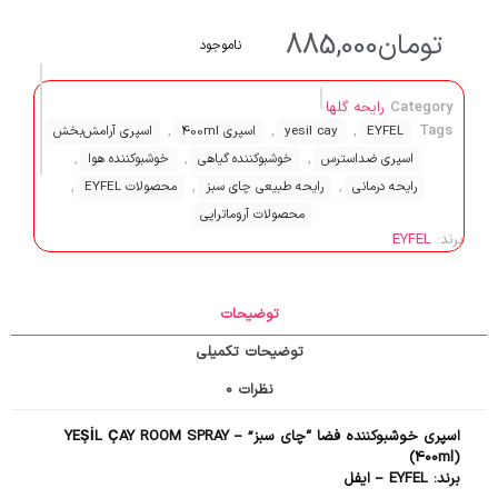
تومان
885,000
ناموجود
Category
رایحه گلها
,
,
,
,
Tags
EYFEL
yesil cay
اسپری 400ml
اسپری آرامش‌بخش
,
,
,
اسپری ضداسترس
خوشبوکننده گیاهی
خوشبوکننده هوا
,
,
,
رایحه درمانی
رایحه طبیعی چای سبز
محصولات EYFEL
محصولات آروماتراپی
برند:
EYFEL
توضیحات
توضیحات تکمیلی
نظرات
0
اسپری خوشبوکننده فضا “چای سبز” – YEŞİL ÇAY ROOM SPRAY
(400ml)
برند: EYFEL – ایفل