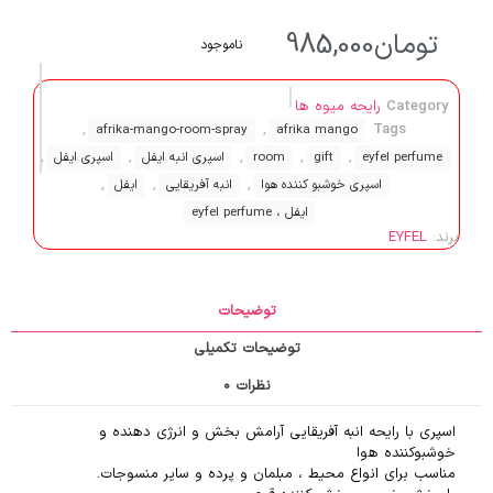
تومان
985,000
ناموجود
Category
رایحه میوه ها
,
,
Tags
afrika-mango-room-spray
afrika mango
,
,
,
,
,
eyfel perfume
gift
room
اسپری انبه ایفل
اسپری ایفل
,
,
,
اسپری خوشبو کننده هوا
انبه آفریقایی
ایفل
ایفل ، eyfel perfume
برند:
EYFEL
توضیحات
توضیحات تکمیلی
نظرات
0
اسپری با رایحه انبه آفریقایی آرامش بخش و انرژی دهنده و
خوشبوکننده هوا
مناسب برای انواع محیط ، مبلمان و پرده و سایر منسوجات.