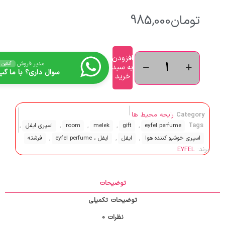
تومان
985,000
افزودن
مدیر فروش
آنلاین
به سبد
سوال داری؟ با ما گپ 
خرید
Category
رایحه محیط ها
,
,
,
,
,
Tags
eyfel perfume
gift
melek
room
اسپری ایفل
,
,
,
اسپری خوشبو کننده هوا
ایفل
ایفل ، eyfel perfume
فرشته
برند:
EYFEL
توضیحات
توضیحات تکمیلی
نظرات
0