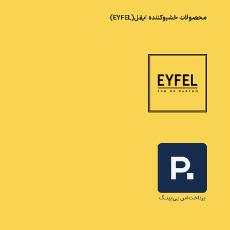
محصولات خشبوکننده ایفل(EYFEL)