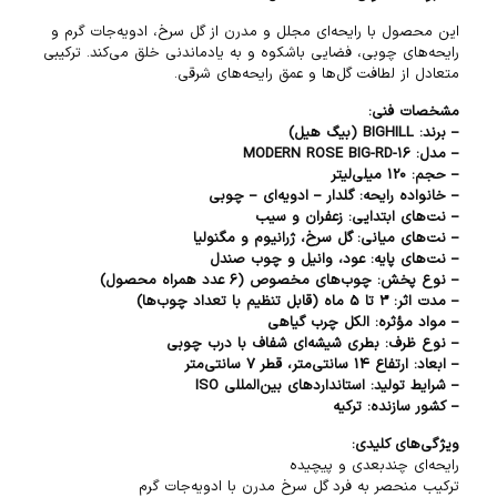
این محصول با رایحه‌ای مجلل و مدرن از گل سرخ، ادویه‌جات گرم و
رایحه‌های چوبی، فضایی باشکوه و به یادماندنی خلق می‌کند. ترکیبی
متعادل از لطافت گل‌ها و عمق رایحه‌های شرقی.
مشخصات فنی:
– برند: BIGHILL (بیگ هیل)
– مدل: MODERN ROSE BIG-RD-16
– حجم: 120 میلی‌لیتر
– خانواده رایحه: گلدار – ادویه‌ای – چوبی
– نت‌های ابتدایی: زعفران و سیب
– نت‌های میانی: گل سرخ، ژرانیوم و مگنولیا
– نت‌های پایه: عود، وانیل و چوب صندل
– نوع پخش: چوب‌های مخصوص (6 عدد همراه محصول)
– مدت اثر: 3 تا 5 ماه (قابل تنظیم با تعداد چوب‌ها)
– مواد مؤثره: الکل چرب گیاهی
– نوع ظرف: بطری شیشه‌ای شفاف با درب چوبی
– ابعاد: ارتفاع 14 سانتی‌متر، قطر 7 سانتی‌متر
– شرایط تولید: استانداردهای بین‌المللی ISO
– کشور سازنده: ترکیه
ویژگی‌های کلیدی:
رایحه‌ای چندبعدی و پیچیده
ترکیب منحصر به فرد گل سرخ مدرن با ادویه‌جات گرم