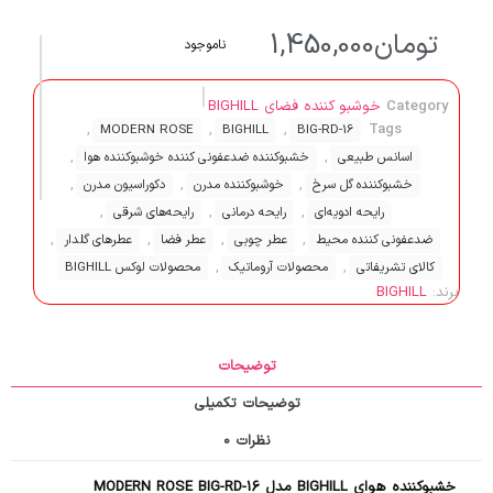
تومان
1,450,000
ناموجود
Category
خوشبو کننده فضای BIGHILL
,
,
,
Tags
MODERN ROSE
BIGHILL
BIG-RD-16
,
,
اسانس طبیعی
خشبوکننده ضدعفونی کننده خوشبوکننده هوا
,
,
,
خشبوکننده گل سرخ
خوشبوکننده مدرن
دکوراسیون مدرن
,
,
,
رایحه ادویه‌ای
رایحه درمانی
رایحه‌های شرقی
,
,
,
,
ضدعفونی کننده محیط
عطر چوبی
عطر فضا
عطرهای گلدار
,
,
کالای تشریفاتی
محصولات آروماتیک
محصولات لوکس BIGHILL
برند:
BIGHILL
توضیحات
توضیحات تکمیلی
نظرات
0
خشبوکننده هوای BIGHILL مدل MODERN ROSE BIG-RD-16